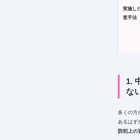
実施し
査手法
1
な
多くの方
あるはず
防犯上の