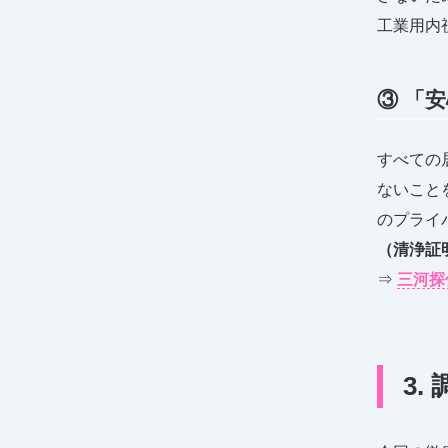
工業用内
③ 「
すべての
ないこと
のプライ
（清浄証
⇒
三河探
3