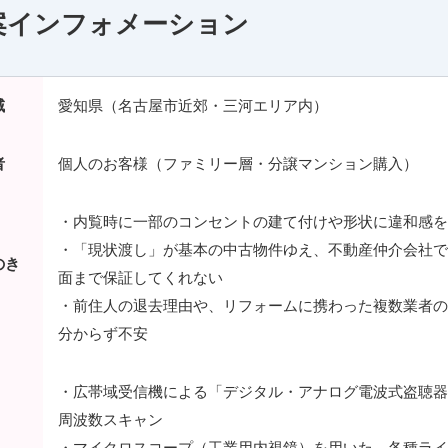
案インフォメーション
域
愛知県（名古屋市近郊・三河エリア内）
者
個人のお客様（ファミリー層・分譲マンション購入）
・内覧時に一部のコンセントの建て付けや形状に違和感を
・「現状渡し」が基本の中古物件ゆえ、不動産仲介会社で
のき
面まで保証してくれない
・前住人の退去理由や、リフォームに携わった複数業者の
分からず不安
・広帯域受信機による「デジタル・アナログ電波式盗聴器
周波数スキャン
・マイクロスコープ（工業用内視鏡）を用いた、各種ライ