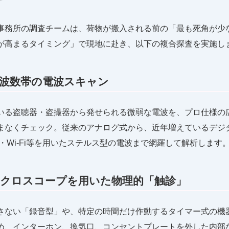
事務所の調査チームは、荷物が搬入される前の「最も死角が少
が高まるタイミング」で現地に赴き、以下の複合探査を実施し
周波数帯の電波スキャン
いる盗聴器・盗撮器から発せられる微弱な電波を、プロ仕様の
まなくチェック。従来のアナログ式から、近年増えているデジ
ooth・Wi-Fi等を用いたステルス型の電波まで網羅して解析します
イクロスコープを用いた物理的「触診」
さない「録音型」や、特定の時間だけ作動するタイマー式の機
め、インターホン、換気口、コンセントプレートを外した内部