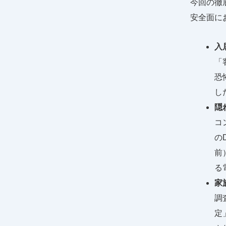
今回の徹
安全面に
入
「
恐
し
隠
コ
の
前
る
家
調
定