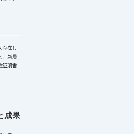
切存在し
と、新居
在証明書
と成果