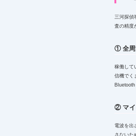
三河探偵
査の精度
① 全
稼働して
信機でく
Bluet
② マ
電波を出
さないた