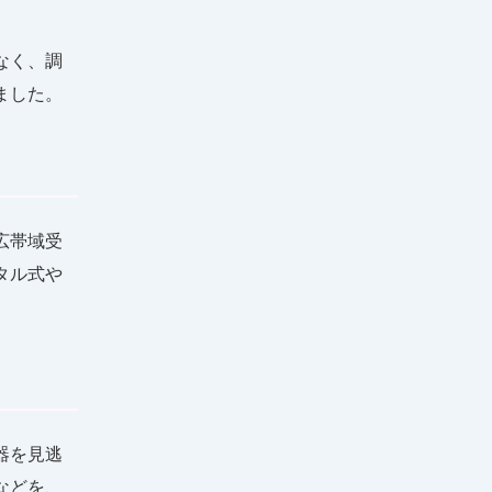
なく、調
ました。
広帯域受
タル式や
。
器を見逃
などを、