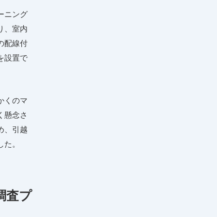
ーニング
り、室内
の配線付
を設置で
かくのマ
く懸念さ
め、引越
した。
調査プ