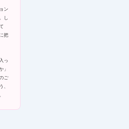
ョン
。し
て
に把
入っ
か」
のご
う、
。