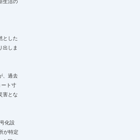
新生活の
然とした
り出しま
が、過去
ョート寸
災害とな
暗号化設
所が特定