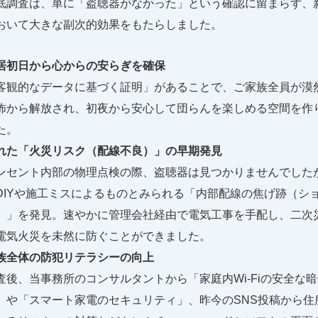
底調査は、単に「盗聴器がなかった」という確認に留まらず、
おいて大きな副次的効果をもたらしました。
居初日から心からの安らぎを確保
客観的なデータに基づく証明」があることで、ご家族全員が漠
怖から解放され、初夜から安心して団らんを楽しめる空間を作
た。
れた「火災リスク（配線不良）」の早期発見
ンセント内部の物理点検の際、盗聴器は見つかりませんでした
DIYや施工ミスによるものとみられる「内部配線の焦げ跡（シ
）」を発見。速やかに管理会社経由で電気工事を手配し、二次
電気火災を未然に防ぐことができました。
族全体の防犯リテラシーの向上
査後、当事務所のコンサルタントから「家庭内Wi-Fiの安全な
」や「スマート家電のセキュリティ」、昨今のSNS投稿から住