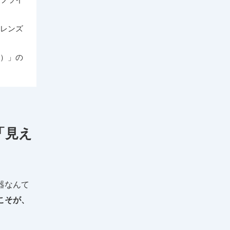
レンズ
）」の
「見え
器なんて
こそが、